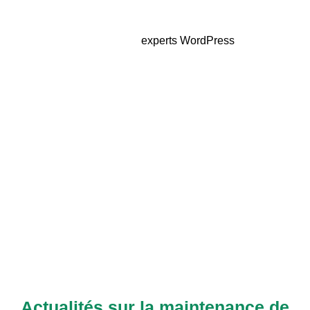
A à Z, avec des recommandations pour le futur.
Faites confiance à des
experts WordPress
pour la
réparation de votre site internet
Intervention de haute qualité
Plus de 10 ans d’expérience dans le domaine
du web
Plus de 500 projets menés pour nos clients à
travers le monde
Actualités sur la maintenance de