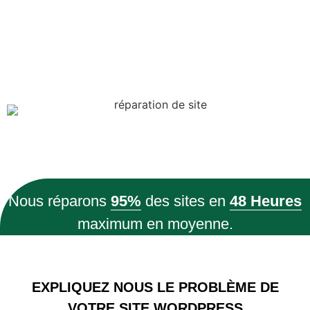
Notre équipe de professionnels prend en charge la
réparation
de votre
site web de A à Z.
Réparer mon site
Nous réparons
95%
des sites en
48 Heures
maximum en moyenne.
EXPLIQUEZ NOUS LE PROBLÈME DE
VOTRE SITE WORDPRESS