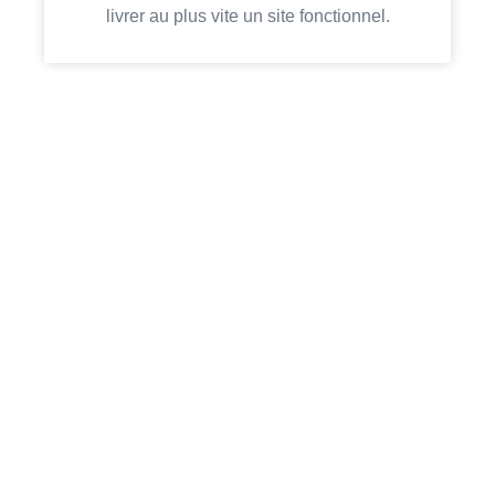
livrer au plus vite un site fonctionnel.
POURQUOI NOUS FAIRE CONFIANCE
?
Notre expérience de plus de 10 ans en tant
qu’administrateurs et développeurs web nous a
permis de nous confronter à tous les problèmes les
plus courants concernant WordPress et la sécurité
de votre site web. Nous prenons en charge le
processus de réparation de votre site WordPress de