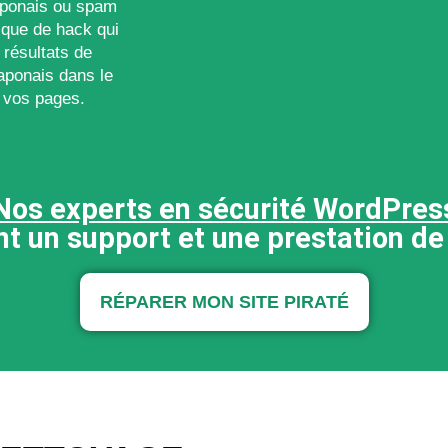
japonais ou spam
but de promouvo
ique de hack qui
services d'entrep
 résultats de
e-mails peuven
aponais dans le
trompeu
de vos pages.
Nos experts en sécurité WordPres
t un support et une prestation de
RÉPARER MON SITE PIRATÉ