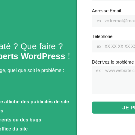
Adresse Email
Téléphone
raté ? Que faire ?
perts WordPress
!
Décrivez le problème 
age, quel que soit le problème :
e affiche des publicités de site
JE 
es
ements ou des bugs
fice du site