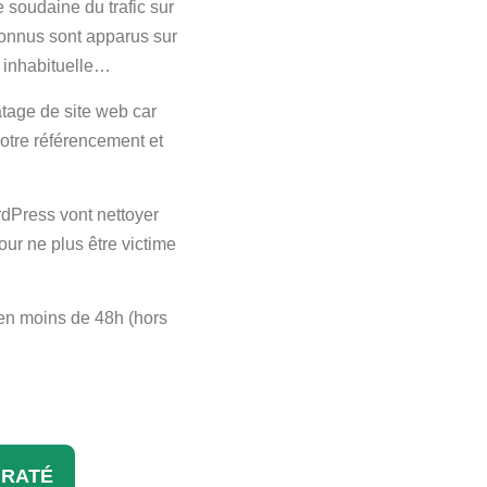
 soudaine du trafic sur
nconnus sont apparus sur
é inhabituelle…
tage de site web car
 votre référencement et
dPress vont nettoyer
pour ne plus être victime
en moins de 48h (hors
IRATÉ