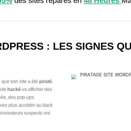
95%
des sites réparés en
48 Heures
Ma
DPRESS : LES SIGNES Q
 que son site a été
piraté
.
site
hacké
va afficher des
fiée, des pop-ups
pouvez plus accéder au back
inistrateurs suspects ont