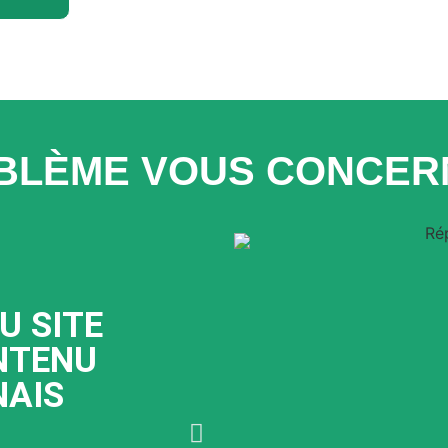
BLÈME VOUS CONCERNE
U SITE
SPAM V
NTENU
NAIS
Le "spam vi
généralement à 
grande quantité à